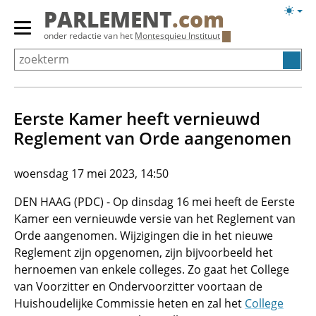
Overslaan
Licht
PARLEMENT
.com
en
weerg
Primair
onder redactie van het
Montesquieu Instituut
naar
menu
de
tonen/verbergen
inhoud
gaan
Eerste Kamer heeft vernieuwd
Reglement van Orde aangenomen
woensdag 17 mei 2023, 14:50
DEN HAAG (PDC) - Op dinsdag 16 mei heeft de Eerste
Kamer een vernieuwde versie van het Reglement van
Orde aangenomen. Wijzigingen die in het nieuwe
Reglement zijn opgenomen, zijn bijvoorbeeld het
hernoemen van enkele colleges. Zo gaat het College
van Voorzitter en Ondervoorzitter voortaan de
Huishoudelijke Commissie heten en zal het
College