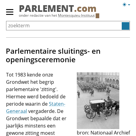
Overslaan
Licht
PARLEMENT
.com
en
weerg
Primair
onder redactie van het
Montesquieu Instituut
naar
menu
de
tonen/verbergen
inhoud
gaan
Parlementaire sluitings- en
openingsceremonie
Tot 1983 kende onze
Grondwet het begrip
parlementaire 'zitting'.
Hiermee werd bedoeld de
periode waarin de
Staten-
Generaal
vergaderde. De
Grondwet bepaalde dat er
jaarlijks minstens een
bron: Nationaal Archief
gewone zitting moest