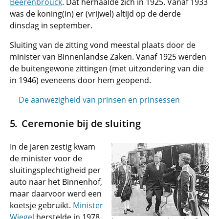
Beerenbrouck
. Dat herhaalde zich in 1925. Vanaf 1933
was de koning(in) er (vrijwel) altijd op de derde
dinsdag in september.
Sluiting van de zitting vond meestal plaats door de
minister van Binnenlandse Zaken. Vanaf 1925 werden
de buitengewone zittingen (met uitzondering van die
in 1946) eveneens door hem geopend.
De aanwezigheid van prinsen en prinsessen
Ceremonie bij de sluiting
In de jaren zestig kwam
de minister voor de
sluitingsplechtigheid per
auto naar het Binnenhof,
maar daarvoor werd een
koetsje gebruikt.
Minister
Wiegel
herstelde in 1978