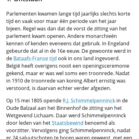
Parlementen kwamen lange tijd jaarlijks slechts korte
tijd en vaak voor maar één periode van het jaar
bijeen. Regel was dan dat de vorst de zitting van het
parlement kwam openen. Andere monarchieën
kennen of kenden eveneens dat gebruik. In Engeland
gebeurde dat al in de 16e eeuw. De gewoonte werd in
de
Bataafs-Franse tijd
ook in ons land ingevoerd.
België heeft overigens nooit een openingsceremonie
gekend, maar er was wel soms een troonrede. Nadat
in 1910 de troonrede van koning Albert ernstig was
verstoord, is daarvan echter verder afgezien.
Op 15 mei 1805 opende
R.J. Schimmelpenninck
in de
Oude Balzaal aan het Binnenhof de zitting van het
Wetgevend Lichaam. Daar werd Schimmelpenninck
door leden van het
Staatsbewind
benoemd als
voorzitter. Vervolgens ging Schimmelpenninck, nadat
er 24 saluutschoten te horen waren geweest, met een