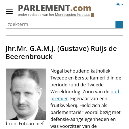
Overslaan
Licht
PARLEMENT
.com
en
weerg
Primair
onder redactie van het
Montesquieu Instituut
naar
menu
de
tonen/verbergen
inhoud
gaan
Jhr.Mr. G.A.M.J. (Gustave) Ruijs de
Beerenbrouck
Nogal behoudend katholiek
Tweede en Eerste Kamerlid in de
periode rond de Tweede
Wereldoorlog. Zoon van de
oud-
premier
. Eigenaar van een
fruitkwekerij. Hield zich als
parlementariër vooral bezig met
defensie-aangelegenheden en
bron: Fotoarchief
was voorzitter van de