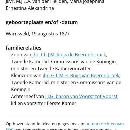
Jkvr. M.J.E.A. van der Heijden, Maria Josephina
Ernestina Alexandrina
geboorteplaats en/of -datum
Warnsveld, 19 augustus 1877
familierelaties
Zoon van
jhr. Ch.J.M. Ruijs de Beerenbrouck
,
Tweede Kamerlid, Commissaris van de Koningin,
minister en Tweede Kamervoorzitter
Kleinzoon van
jhr. G.L.M.H. Ruijs van Beerenbroek
,
Tweede Kamerlid, minister en Commissaris van de
Koningin
Achterneef van
J.J.G. baron van Voorst tot Voorst
,
lid en voorzitter Eerste Kamer
Op bovenstaande tekst en gegevens zijn
auteursrechten van
PDC
van toepassing; overname, in welke vorm dan ook, is