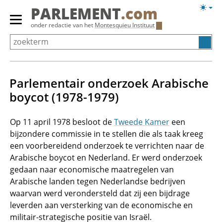
Overslaan
Licht
PARLEMENT
.com
en
weerg
Primair
onder redactie van het
Montesquieu Instituut
naar
menu
de
tonen/verbergen
inhoud
gaan
Parlementair onderzoek Arabische
boycot (1978-1979)
Op 11 april 1978 besloot de
Tweede Kamer
een
bijzondere commissie in te stellen die als taak kreeg
een voorbereidend onderzoek te verrichten naar de
Arabische boycot en Nederland. Er werd onderzoek
gedaan naar economische maatregelen van
Arabische landen tegen Nederlandse bedrijven
waarvan werd verondersteld dat zij een bijdrage
leverden aan versterking van de economische en
militair-strategische positie van Israël.