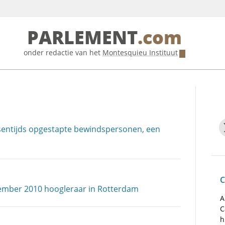
PARLEMENT
.com
onder redactie van het
Montesquieu Instituut
ussentijds opgestapte bewindspersonen, een
C
ember 2010 hoogleraar in Rotterdam
A
C
h