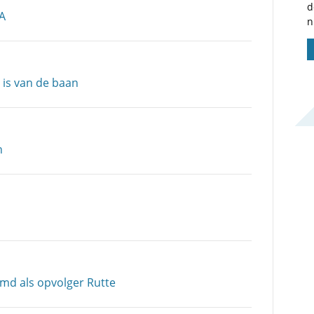
d
DA
n
 is van de baan
n
md als opvolger Rutte