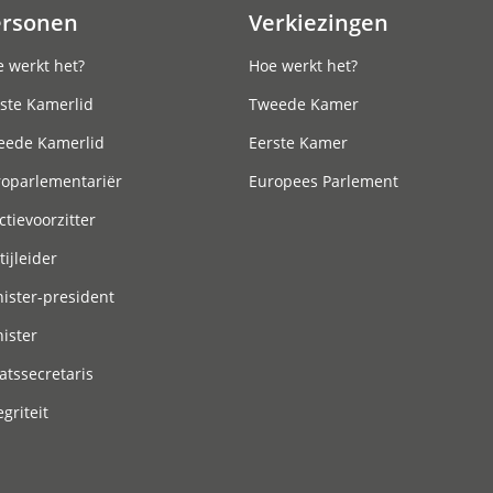
ersonen
Verkiezingen
 werkt het?
Hoe werkt het?
ste Kamerlid
Tweede Kamer
eede Kamerlid
Eerste Kamer
roparlementariër
Europees Parlement
ctievoorzitter
tijleider
ister-president
ister
atssecretaris
egriteit