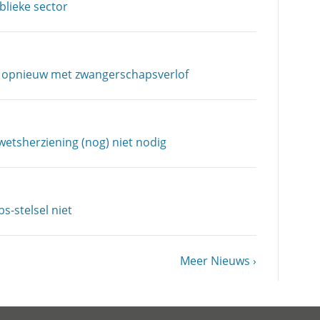
lieke sector
rt opnieuw met zwangerschapsverlof
etsherziening (nog) niet nodig
s-stelsel niet
Volgende
Meer Nieuws
pagina