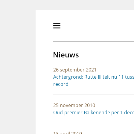
Overslaan
en
naar
de
Primair
inhoud
menu
gaan
tonen/verbergen
Nieuws
26 september 2021
Achtergrond: Rutte III telt nu 11 t
record
25 november 2010
Oud-premier Balkenende per 1 dec
13 april 2010