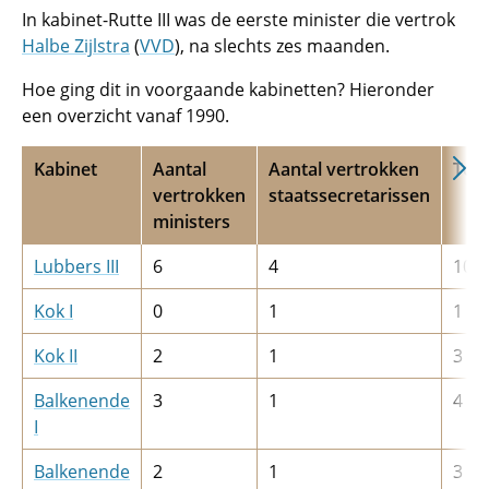
In kabinet-Rutte III was de eerste minister die vertrok
Halbe Zijlstra
(
VVD
), na slechts zes maanden.
Hoe ging dit in voorgaande kabinetten? Hieronder
een overzicht vanaf 1990.
Kabinet
Aantal
Aantal vertrokken
Tota
vertrokken
staatssecretarissen
ministers
Lubbers III
6
4
10
Kok I
0
1
1
Kok II
2
1
3
Balkenende
3
1
4
I
Balkenende
2
1
3