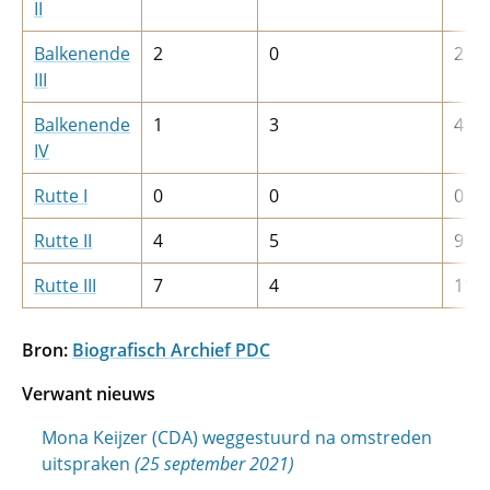
II
Balkenende
2
0
2
III
Balkenende
1
3
4
IV
Rutte I
0
0
0
Rutte II
4
5
9
Rutte III
7
4
11
Bron:
Biografisch Archief PDC
Verwant nieuws
Mona Keijzer (CDA) weggestuurd na omstreden
uitspraken
(25 september 2021)