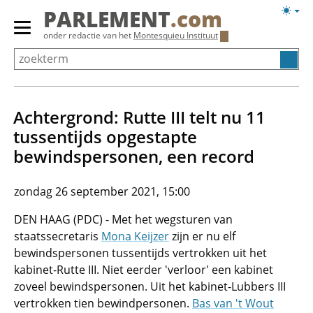
Overslaan
Licht
PARLEMENT
.com
en
weerg
Primair
onder redactie van het
Montesquieu Instituut
naar
menu
de
tonen/verbergen
inhoud
gaan
Achtergrond: Rutte III telt nu 11
tussentijds opgestapte
bewindspersonen, een record
zondag 26 september 2021, 15:00
DEN HAAG (PDC) - Met het wegsturen van
staatssecretaris
Mona Keijzer
zijn er nu elf
bewindspersonen tussentijds vertrokken uit het
kabinet-Rutte III. Niet eerder 'verloor' een kabinet
zoveel bewindspersonen. Uit het kabinet-Lubbers III
vertrokken tien bewindpersonen.
Bas van 't Wout