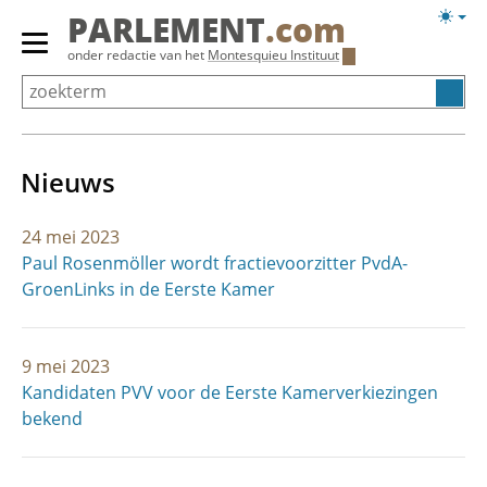
Overslaan
Licht
PARLEMENT
.com
en
weerg
Primair
onder redactie van het
Montesquieu Instituut
naar
menu
de
tonen/verbergen
inhoud
gaan
Nieuws
24 mei 2023
Paul Rosenmöller wordt fractievoorzitter PvdA-
GroenLinks in de Eerste Kamer
9 mei 2023
Kandidaten PVV voor de Eerste Kamerverkiezingen
bekend