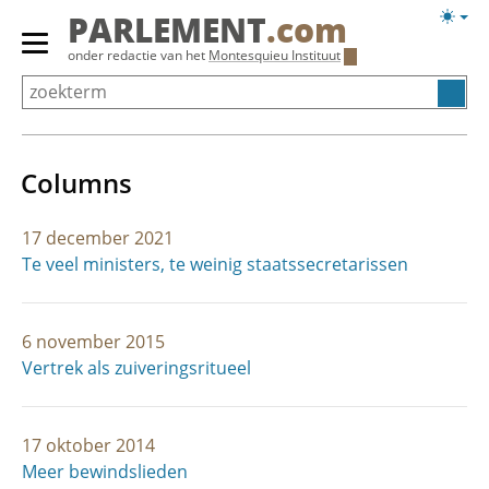
Overslaan
Licht
PARLEMENT
.com
en
weerg
Primair
onder redactie van het
Montesquieu Instituut
naar
menu
de
tonen/verbergen
inhoud
gaan
Columns
17 december 2021
Te veel ministers, te weinig staatssecretarissen
6 november 2015
Vertrek als zuiveringsritueel
17 oktober 2014
Meer bewindslieden