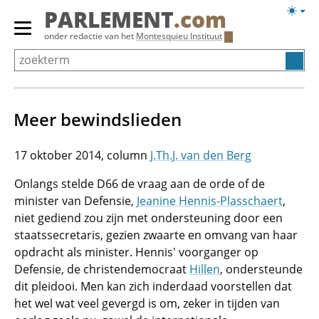
Overslaan
Licht
PARLEMENT
.com
en
weerg
Primair
onder redactie van het
Montesquieu Instituut
naar
menu
de
tonen/verbergen
inhoud
gaan
Meer bewindslieden
17 oktober 2014
J.Th.J. van den Berg
Onlangs stelde D66 de vraag aan de orde of de
minister van Defensie,
Jeanine Hennis-Plasschaert
,
niet gediend zou zijn met ondersteuning door een
staatssecretaris, gezien zwaarte en omvang van haar
opdracht als minister. Hennis' voorganger op
Defensie, de christendemocraat
Hillen
, ondersteunde
dit pleidooi. Men kan zich inderdaad voorstellen dat
het wel wat veel gevergd is om, zeker in tijden van