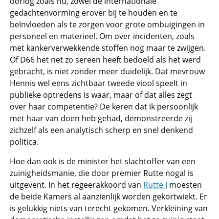
oorlog zoals nu, zowel de internationale
gedachtenvorming erover bij te houden en te
beïnvloeden als te zorgen voor grote ombuigingen in
personeel en materieel. Om over incidenten, zoals
met kankerverwekkende stoffen nog maar te zwijgen.
Of D66 het net zo sereen heeft bedoeld als het werd
gebracht, is niet zonder meer duidelijk. Dat mevrouw
Hennis wel eens zichtbaar tweede viool speelt in
publieke optredens is waar, maar of dat alles zegt
over haar competentie? De keren dat ik persoonlijk
met haar van doen heb gehad, demonstreerde zij
zichzelf als een analytisch scherp en snel denkend
politica.
Hoe dan ook is de minister het slachtoffer van een
zuinigheidsmanie, die door premier Rutte nogal is
uitgevent. In het regeerakkoord van
Rutte I
moesten
de beide Kamers al aanzienlijk worden gekortwiekt. Er
is gelukkig niets van terecht gekomen. Verkleining van