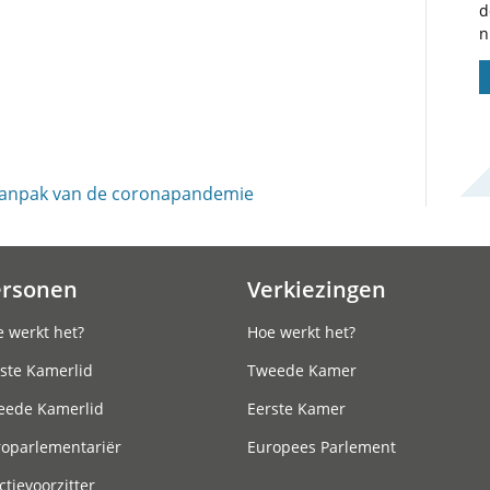
d
n
aanpak van de coronapandemie
ersonen
Verkiezingen
 werkt het?
Hoe werkt het?
ste Kamerlid
Tweede Kamer
eede Kamerlid
Eerste Kamer
roparlementariër
Europees Parlement
ctievoorzitter