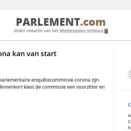
PARLEMENT
.com
onder redactie van het
Montesquieu Instituut
na kan van start
parlementaire enquêtecommissie corona zijn
innenkort kiest de commissie een voorzitter en
C
A
C
h