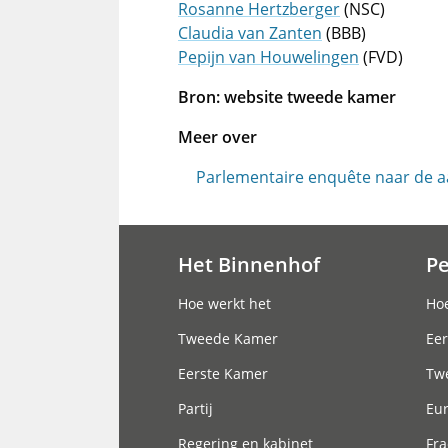
Rosanne Hertzberger
(NSC)
Claudia van Zanten
(BBB)
Pepijn van Houwelingen
(FVD)
Bron: website tweede kamer
Meer over
Parlementaire enquête naar de 
Het Binnenhof
P
Hoofdnavigatie
Hoe werkt het
Hoe
Tweede Kamer
Eer
Eerste Kamer
Tw
Partij
Eu
Regering en kabinet
Fra