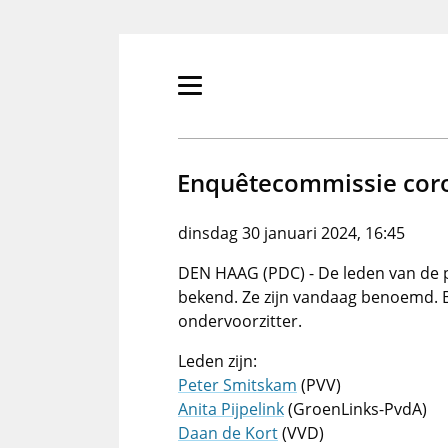
Overslaan
en
naar
de
Primair
inhoud
menu
gaan
tonen/verbergen
Enquêtecommissie coro
dinsdag 30 januari 2024, 16:45
DEN HAAG (PDC) - De leden van de 
bekend. Ze zijn vandaag benoemd. B
ondervoorzitter.
Leden zijn:
Peter Smitskam
(PVV)
Anita Pijpelink
(GroenLinks-PvdA)
Daan de Kort
(VVD)