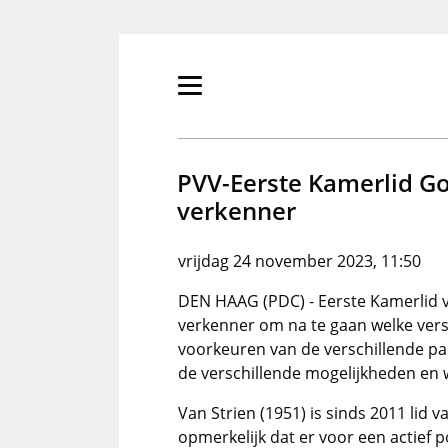
Overslaan
en
naar
de
Primair
inhoud
menu
gaan
tonen/verbergen
PVV-Eerste Kamerlid Go
verkenner
vrijdag 24 november 2023, 11:50
DEN HAAG (PDC) - Eerste Kamerlid 
verkenner om na te gaan welke versc
voorkeuren van de verschillende part
de verschillende mogelijkheden en w
Van Strien (1951) is sinds 2011 lid
opmerkelijk dat er voor een actief 