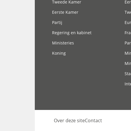
Tweede Kamer
Eer
Eerste Kamer
Tw
Partij
Eu
Regering en kabinet
Fra
Ministeries
Par
Koning
Min
Min
Sta
Int
Over deze site
Contact
Footer