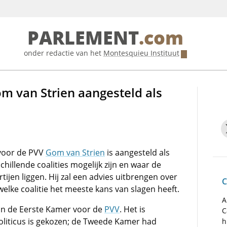
PARLEMENT
.com
onder redactie van het
Montesquieu Instituut
m van Strien aangesteld als
voor de PVV
Gom van Strien
is aangesteld als
hillende coalities mogelijk zijn en waar de
ijen liggen. Hij zal een advies uitbrengen over
C
elke coalitie het meeste kans van slagen heeft.
A
 van de Eerste Kamer voor de
PVV
. Het is
C
politicus is gekozen; de Tweede Kamer had
h