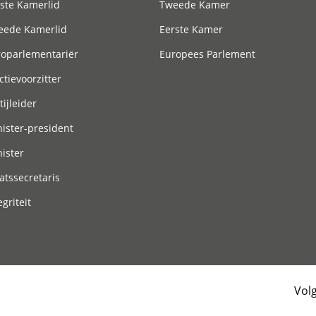
ste Kamerlid
Tweede Kamer
eede Kamerlid
Eerste Kamer
roparlementariër
Europees Parlement
ctievoorzitter
tijleider
ister-president
ister
atssecretaris
egriteit
Vol