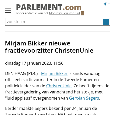
Overslaan
Licht
PARLEMENT
.com
en
weerg
Primair
onder redactie van het
Montesquieu Instituut
naar
menu
de
tonen/verbergen
inhoud
gaan
Mirjam Bikker nieuwe
fractievoorzitter ChristenUnie
dinsdag 17 januari 2023, 11:56
DEN HAAG (PDC) -
Mirjam Bikker
is sinds vandaag
officieel fractievoorzitter in de Tweede Kamer én
politiek leider van de
ChristenUnie
. Ze heeft tijdens de
fractievergadering van vanochtend het stokje, met
"luid applaus" overgenomen van
Gert-Jan Segers
.
Eerder maakte Segers bekend per 24 januari de
Tweede Kamer te verlaten. Hij heeft meermaals