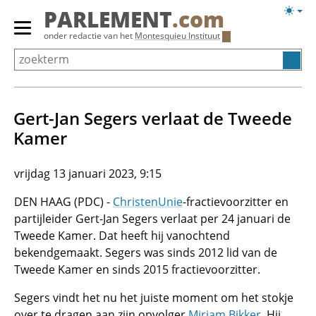
Overslaan
Licht
PARLEMENT
.com
en
weerg
Primair
onder redactie van het
Montesquieu Instituut
naar
menu
de
tonen/verbergen
inhoud
gaan
Gert-Jan Segers verlaat de Tweede
Kamer
vrijdag 13 januari 2023, 9:15
DEN HAAG (PDC) -
ChristenUnie
-fractievoorzitter en
partijleider Gert-Jan Segers verlaat per 24 januari de
Tweede Kamer. Dat heeft hij vanochtend
bekendgemaakt. Segers was sinds 2012 lid van de
Tweede Kamer en sinds 2015 fractievoorzitter.
Segers vindt het nu het juiste moment om het stokje
over te dragen aan zijn opvolger
Mirjam Bikker
. Hij