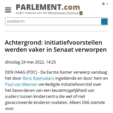
Overslaan
Licht
PARLEMENT
.com
en
weerg
Primair
onder redactie van het
Montesquieu Instituut
naar
menu
de
tonen/verbergen
inhoud
gaan
Achtergrond: initiatief­voorstellen
werden vaker in Senaat verworpen
dinsdag 24 mei 2022, 14:25
DEN HAAG (PDC) - De Eerste Kamer verwierp vandaag
het door
Rens Raemakers
ingediende en door hem en
Paul van Meenen
verdedigde initiatiefvoorstel over
het bevorderen van een keuzemogelijkheid van
ouders tussen kindercentra die wel of niet
gevaccineerde kinderen toelaten. Alleen D66 stemde
voor.