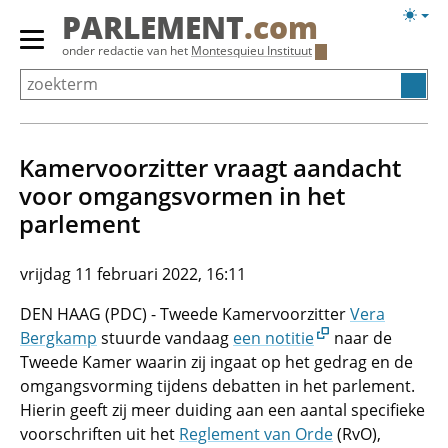
Overslaan
Licht
PARLEMENT
.com
en
weerg
Primair
onder redactie van het
Montesquieu Instituut
naar
menu
de
tonen/verbergen
inhoud
gaan
Kamervoorzitter vraagt aandacht
voor omgangs­vormen in het
parlement
vrijdag 11 februari 2022, 16:11
DEN HAAG (PDC) - Tweede Kamervoorzitter
Vera
Bergkamp
stuurde vandaag
een notitie
naar de
Tweede Kamer waarin zij ingaat op het gedrag en de
omgangsvorming tijdens debatten in het parlement.
Hierin geeft zij meer duiding aan een aantal specifieke
voorschriften uit het
Reglement van Orde
(RvO),