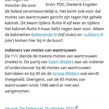
bron: PDC, Diederik Engelen
minister die voor
dit beleid verantwoordelijk is. Het komt ook voor dat
moties van wantrouwen gericht zijn tegen het gehele
kabinet. Dit kwam tijdens Rutte III vijf keer en tijdens
het kabinet-Rutte II maar liefst negen keer voor. Alleen
de kabinetten-
Balkenende IV
(vijf stuks) en -
Lubbers III
(vier) komen hier bij in de buurt.
Indieners van moties van wantrouwen
De
PVV
diende de meeste moties van wantrouwen
(mede) in. De partij van
Geert Wilders
was als indiener
of ondersteuner bij 46 moties van wantrouwen
betrokken en bij 49 als de
Groep-Wilders
ook wordt
meegeteld. Overigens, van de 83 moties van
wantrouwen sinds 1946 werd er niet een
aangenomen.
zie ook: De Telegraaf, 25 oktober 2021