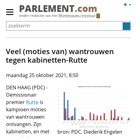
Overslaan
Licht
PARLEMENT
.com
en
weerg
Primair
onder redactie van het
Montesquieu Instituut
naar
menu
de
tonen/verbergen
inhoud
gaan
Veel (moties van) wantrouwen
tegen kabinetten-Rutte
maandag 25 oktober 2021, 8:50
DEN HAAG (PDC) -
Demissionair
premier
Rutte
is
kampioen moties
van wantrouwen
ontvangen. Zijn
kabinetten, en met
bron: PDC, Diederik Engelen