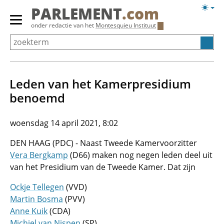
Overslaan
Licht
PARLEMENT
.com
en
weerg
Primair
onder redactie van het
Montesquieu Instituut
naar
menu
de
tonen/verbergen
inhoud
gaan
Leden van het Kamerpresidium
benoemd
woensdag 14 april 2021, 8:02
DEN HAAG (PDC) - Naast Tweede Kamervoorzitter
Vera Bergkamp
(D66) maken nog negen leden deel uit
van het Presidium van de Tweede Kamer. Dat zijn
Ockje Tellegen
(VVD)
Martin Bosma
(PVV)
Anne Kuik
(CDA)
Michiel van Nispen
(SP)