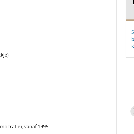
S
b
K
kje)
emocratie), vanaf 1995