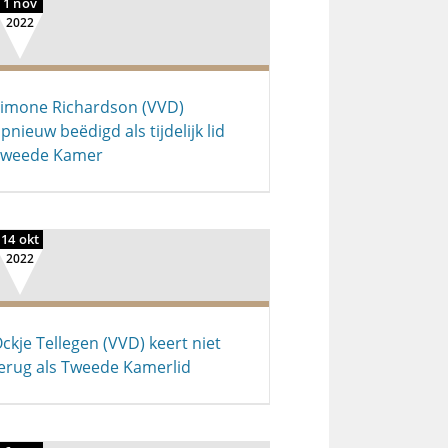
1 nov
2022
imone Richardson (VVD)
pnieuw beëdigd als tijdelijk lid
Tweede Kamer
14 okt
2022
ckje Tellegen (VVD) keert niet
erug als Tweede Kamerlid