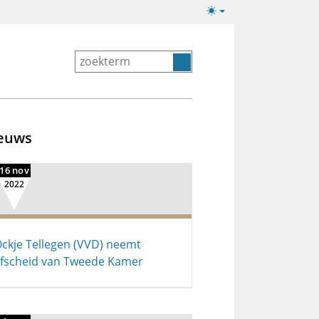
Lichte/donkere
weergave
euws
16 nov
2022
ckje Tellegen (VVD) neemt
fscheid van Tweede Kamer