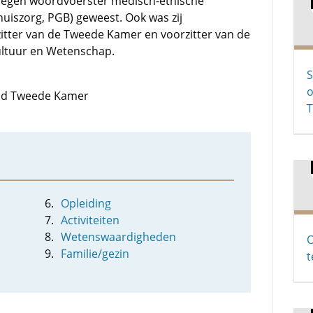
legen woordvoerster medisch-ethische
uiszorg, PGB) geweest. Ook was zij
zitter van de Tweede Kamer en voorzitter van de
ultuur en Wetenschap.
S
o
 lid Tweede Kamer
Opleiding
Activiteiten
Wetenswaardigheden
O
Familie/gezin
t