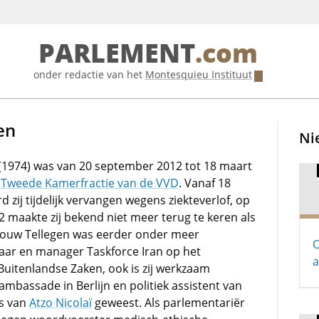
PARLEMENT
.com
onder redactie van het
Montesquieu Instituut
en
Ni
 (1974) was van 20 september 2012 tot 18 maart
e
Tweede Kamerfractie van de VVD
. Vanaf 18
 zij tijdelijk vervangen wegens ziekteverlof, op
 maakte zij bekend niet meer terug te keren als
rouw Tellegen was eerder onder meer
O
ar en manager Taskforce Iran op het
a
Buitenlandse Zaken, ook is zij werkzaam
mbassade in Berlijn en politiek assistent van
is van
Atzo Nicolaï
geweest. Als parlementariër