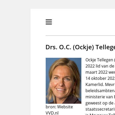
Overslaan
en
naar
de
Primair
inhoud
menu
gaan
tonen/verbergen
Drs. O.C. (Ockje) Telleg
Ockje Tellegen
2022 lid van d
maart 2022 werd
14 oktober 2022
Kamerlid. Mev
beleidsambtena
ministerie van 
geweest op de a
bron: Website
staatssecretar
VVD.nl