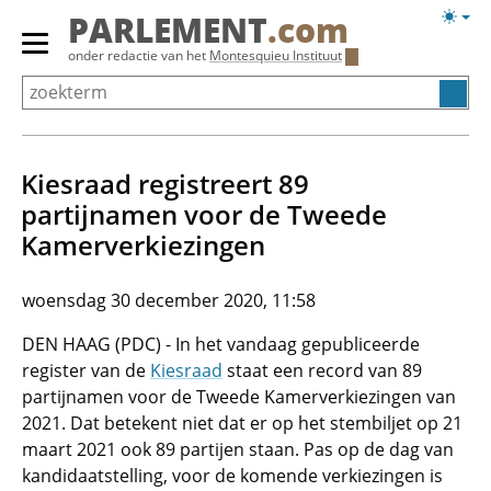
Overslaan
Licht
PARLEMENT
.com
en
weerg
Primair
onder redactie van het
Montesquieu Instituut
naar
menu
de
tonen/verbergen
inhoud
gaan
Kiesraad registreert 89
partijnamen voor de Tweede
Kamerverkiezingen
woensdag 30 december 2020, 11:58
DEN HAAG (PDC) - In het vandaag gepubliceerde
register van de
Kiesraad
staat een record van 89
partijnamen voor de Tweede Kamerverkiezingen van
2021. Dat betekent niet dat er op het stembiljet op 21
maart 2021 ook 89 partijen staan. Pas op de dag van
kandidaatstelling, voor de komende verkiezingen is