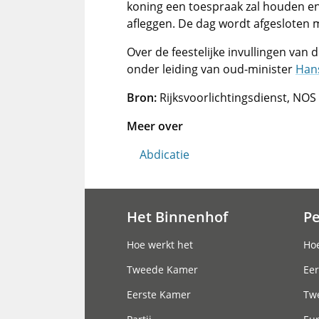
koning een toespraak zal houden en
afleggen. De dag wordt afgesloten m
Over de feestelijke invullingen van 
onder leiding van oud-minister
Hans
Bron:
Rijksvoorlichtingsdienst, NOS
Meer over
Abdicatie
Het Binnenhof
P
Hoofdnavigatie
Hoe werkt het
Hoe
Tweede Kamer
Eer
Eerste Kamer
Tw