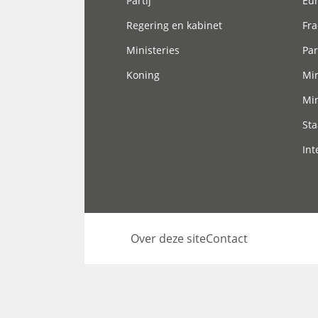
Partij
Eu
Regering en kabinet
Fra
Ministeries
Par
Koning
Min
Min
Sta
Int
Over deze site
Contact
Footer