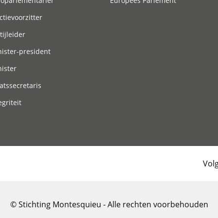
roparlementariër
Europees Parlement
ctievoorzitter
tijleider
ister-president
ister
atssecretaris
egriteit
Vol
© Stichting Montesquieu - Alle rechten voorbehouden