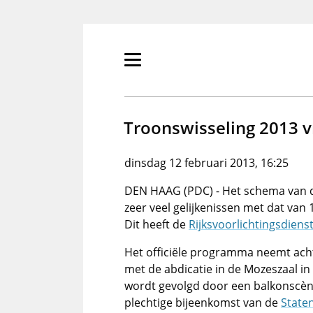
Overslaan
en
naar
de
Primair
inhoud
menu
gaan
tonen/verbergen
Troonswisseling 2013 vr
dinsdag 12 februari 2013, 16:25
DEN HAAG (PDC) - Het schema van de
zeer veel gelijkenissen met dat van 
Dit heeft de
Rijksvoorlichtingsdiens
Het officiële programma neemt acht
met de abdicatie in de Mozeszaal i
wordt gevolgd door een balkonscène
plechtige bijeenkomst van de
State