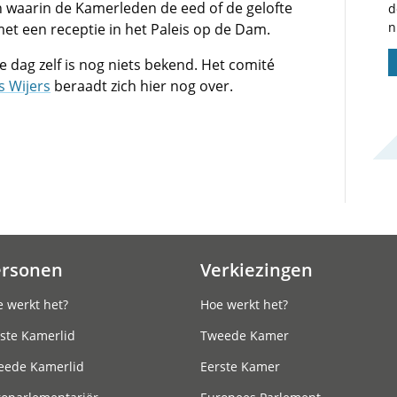
 waarin de Kamerleden de eed of de gelofte
d
n
et een receptie in het Paleis op de Dam.
de dag zelf is nog niets bekend. Het comité
 Wijers
beraadt zich hier nog over.
ersonen
Verkiezingen
 werkt het?
Hoe werkt het?
ste Kamerlid
Tweede Kamer
eede Kamerlid
Eerste Kamer