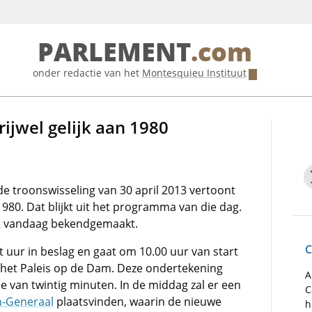
PARLEMENT
.com
onder redactie van het
Montesquieu Instituut
ijwel gelijk aan 1980
 troonswisseling van 30 april 2013 vertoont
1980. Dat blijkt uit het programma van die dag.
t
vandaag bekendgemaakt.
C
 uur in beslag en gaat om 10.00 uur van start
n het Paleis op de Dam. Deze ondertekening
A
 van twintig minuten. In de middag zal er een
C
n-Generaal
plaatsvinden, waarin de nieuwe
h