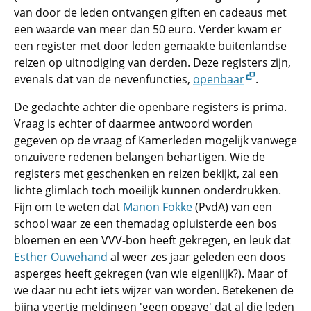
van door de leden ontvangen giften en cadeaus met
een waarde van meer dan 50 euro. Verder kwam er
een register met door leden gemaakte buitenlandse
reizen op uitnodiging van derden. Deze registers zijn,
evenals dat van de nevenfuncties,
openbaar
.
De gedachte achter die openbare registers is prima.
Vraag is echter of daarmee antwoord worden
gegeven op de vraag of Kamerleden mogelijk vanwege
onzuivere redenen belangen behartigen. Wie de
registers met geschenken en reizen bekijkt, zal een
lichte glimlach toch moeilijk kunnen onderdrukken.
Fijn om te weten dat
Manon Fokke
(PvdA) van een
school waar ze een themadag opluisterde een bos
bloemen en een VVV-bon heeft gekregen, en leuk dat
Esther Ouwehand
al weer zes jaar geleden een doos
asperges heeft gekregen (van wie eigenlijk?). Maar of
we daar nu echt iets wijzer van worden. Betekenen de
bijna veertig meldingen 'geen opgave' dat al die leden