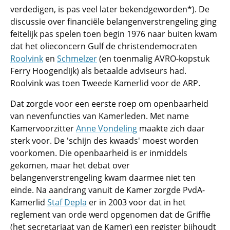
verdedigen, is pas veel later bekendgeworden*). De
discussie over financiële belangenverstrengeling ging
feitelijk pas spelen toen begin 1976 naar buiten kwam
dat het olieconcern Gulf de christendemocraten
Roolvink
en
Schmelzer
(en toenmalig AVRO-kopstuk
Ferry Hoogendijk) als betaalde adviseurs had.
Roolvink was toen Tweede Kamerlid voor de ARP.
Dat zorgde voor een eerste roep om openbaarheid
van nevenfuncties van Kamerleden. Met name
Kamervoorzitter
Anne Vondeling
maakte zich daar
sterk voor. De 'schijn des kwaads' moest worden
voorkomen. Die openbaarheid is er inmiddels
gekomen, maar het debat over
belangenverstrengeling kwam daarmee niet ten
einde. Na aandrang vanuit de Kamer zorgde PvdA-
Kamerlid
Staf Depla
er in 2003 voor dat in het
reglement van orde werd opgenomen dat de Griffie
(het secretariaat van de Kamer) een register bijhoudt