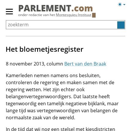
Overslaan
Licht
PARLEMENT
.com
en
weerg
Primair
onder redactie van het
Montesquieu Instituut
naar
menu
de
tonen/verbergen
inhoud
gaan
Het bloemetjesregister
8 november 2013
Bert van den Braak
Kamerleden nemen namens ons besluiten,
controleren de regering en maken samen met de
regering wetten. Het zijn echter ook
belangenvertegenwoordigers. Dat laatste heeft
tegenwoordig een tamelijk negatieve bijklank, maar
lange tijd was vertegenwoordigen van belangen de
normaalste zaak van de wereld.
In de tijd dat wij nog een stelsel met kiesdistricten