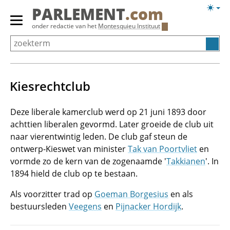
Overslaan
Licht
PARLEMENT
.com
en
weerg
Primair
onder redactie van het
Montesquieu Instituut
naar
menu
de
tonen/verbergen
inhoud
gaan
Kiesrechtclub
Deze liberale kamerclub werd op 21 juni 1893 door
achttien liberalen gevormd. Later groeide de club uit
naar vierentwintig leden. De club gaf steun de
ontwerp-Kieswet van minister
Tak van Poortvliet
en
vormde zo de kern van de zogenaamde '
Takkianen
'. In
1894 hield de club op te bestaan.
Als voorzitter trad op
Goeman Borgesius
en als
bestuursleden
Veegens
en
Pijnacker Hordijk
.