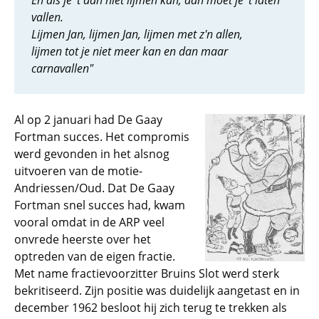
En als je 't dan niet lijmen kan, dan moet je 't laten
vallen.
Lijmen Jan, lijmen Jan, lijmen met z'n allen,
lijmen tot je niet meer kan en dan maar
carnavallen"
Al op 2 januari had De Gaay
Fortman succes. Het compromis
werd gevonden in het alsnog
uitvoeren van de motie-
Andriessen/Oud. Dat De Gaay
Fortman snel succes had, kwam
vooral omdat in de ARP veel
onvrede heerste over het
optreden van de eigen fractie.
Met name fractievoorzitter Bruins Slot werd sterk
bekritiseerd. Zijn positie was duidelijk aangetast en in
december 1962 besloot hij zich terug te trekken als