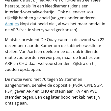
verklaarde dat bij het ARP- en CHU-beraad een sfeer
heerste, zoals 'in een kleedkamer tijdens een
interland-voetbalwedstrijd'. Ook de jenever zou
rijkelijk hebben gevloeid (volgens onder anderen
Aantjes
klopt dat beeld niet, al was het maar omdat in
de ARP-fractie sherry werd gedronken).
Minister-president De Quay kwam in de avond van 22
december naar de Kamer om de kabinetskwestie te
stellen. Van Aartsen deelde mee dat ook indien de
motie zou worden verworpen, maar de fracties van
ARP en CHU daar wel voorstemden, Zijlstra en hij
zouden opstappen.
De motie werd met 70 tegen 59 stemmen
aangenomen. Behalve de oppositie (PvdA, CPN, SGP,
PSP) gaven ARP en CHU er steun aan. KVP en VVD
stemden tegen. Een dag later bood het kabinet zijn
ontslag aan.