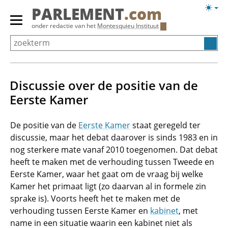
Overslaan
Licht
PARLEMENT
.com
en
weerg
Primair
onder redactie van het
Montesquieu Instituut
naar
menu
de
tonen/verbergen
inhoud
gaan
Discussie over de positie van de
Eerste Kamer
De positie van de
Eerste Kamer
staat geregeld ter
discussie, maar het debat daarover is sinds 1983 en in
nog sterkere mate vanaf 2010 toegenomen. Dat debat
heeft te maken met de verhouding tussen Tweede en
Eerste Kamer, waar het gaat om de vraag bij welke
Kamer het primaat ligt (zo daarvan al in formele zin
sprake is). Voorts heeft het te maken met de
verhouding tussen Eerste Kamer en
kabinet
, met
name in een situatie waarin een kabinet niet als