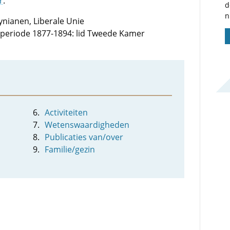
r
.
d
n
ynianen, Liberale Unie
e periode 1877-1894: lid Tweede Kamer
Activiteiten
Wetenswaardigheden
Publicaties van/over
Familie/gezin