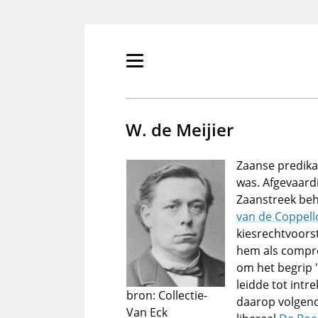
Overslaan
en
naar
de
Primair
inhoud
menu
gaan
tonen/verbergen
W. de Meijier
Zaanse predika
was. Afgevaard
Zaanstreek be
van de Coppell
kiesrechtvoors
hem als compr
om het begrip 
leidde tot intr
bron: Collectie-
daarop volgend
Van Eck