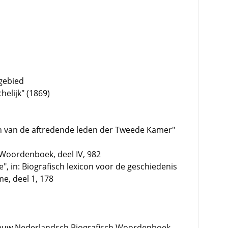
 gebied
elijk" (1869)
fien van de aftredende leden der Tweede Kamer"
Woordenboek, deel IV, 982
de", in: Biografisch lexicon voor de geschiedenis
e, deel 1, 178
euw Nederlandsch Biografisch Woordenboek