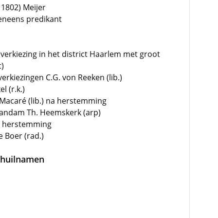
 1802) Meijer
eneens predikant
 verkiezing in het district Haarlem met groot
t)
verkiezingen C.G. von Reeken (lib.)
l (r.k.)
n Macaré (lib.) na herstemming
 Zaandam Th. Heemskerk (arp)
na herstemming
 Boer (rad.)
schuilnamen