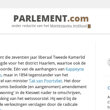
PARLEMENT
.com
onder redactie van het
Montesquieu Instituut
nt die zeventien jaar liberaal Tweede Kamerlid
igde voor het district Haarlem, waartoe ook de
hoorde. Eén van de aanhangers van
Kappeyne
o
, maar in 1894 tegenstander van het
tel van minister
Tak van Poortvliet
. Het door
omis bedoelde (en aangenomen) amendement
C
'woning' in de Kieswet nader te omschrijven,
A
ekking van het wetsvoorstel. Hij werd bij de
C
e verkiezingen verslagen door de radicale
h