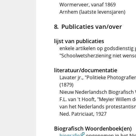
Wormerveer, vanaf 1869
Arnhem (laatste levensjaren)
Publicaties van/over
lijst van publicaties
enkele artikelen op godsdienstig
"Schoolwetsherziening niet wensch
literatuur/documentatie
Lavater jr., "Politieke Photogra
(1879)
Nieuw Nederlandsch Biografisch 
F.L. van 't Hooft, "Meyier Willem 
van het Nederlands protestantism
Ned. Patriciaat, 1927
Biografisch Woordenboek(en)
biografie
opgenomen in het Ni