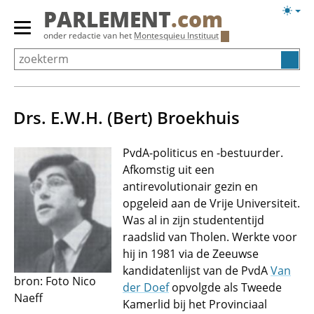
Overslaan
Licht
PARLEMENT
.com
en
weerg
Primair
onder redactie van het
Montesquieu Instituut
naar
menu
de
tonen/verbergen
inhoud
gaan
Drs. E.W.H. (Bert) Broekhuis
PvdA-politicus en -bestuurder.
Afkomstig uit een
antirevolutionair gezin en
opgeleid aan de Vrije Universiteit.
Was al in zijn studententijd
raadslid van Tholen. Werkte voor
hij in 1981 via de Zeeuwse
kandidatenlijst van de PvdA
Van
bron: Foto Nico
der Doef
opvolgde als Tweede
Naeff
Kamerlid bij het Provinciaal