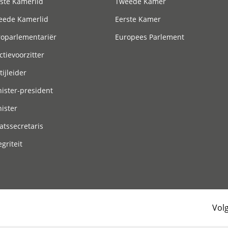
ste Kamerlid
Tweede Kamer
eede Kamerlid
Eerste Kamer
roparlementariër
Europees Parlement
ctievoorzitter
tijleider
ister-president
ister
atssecretaris
egriteit
Vol