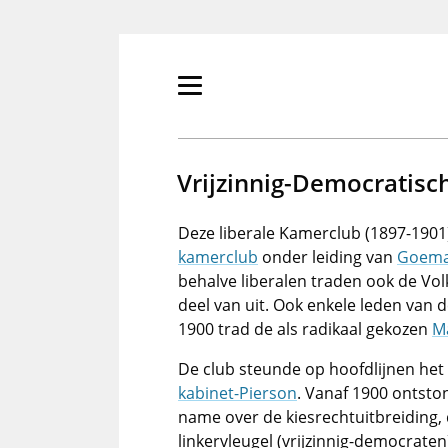
Overslaan
en
naar
de
Primair
inhoud
menu
gaan
tonen/verbergen
Vrijzinnig-Democratisc
Deze liberale Kamerclub (1897-1901
kamerclub
onder leiding van
Goema
behalve liberalen traden ook de Vo
deel van uit. Ook enkele leden van d
1900 trad de als radikaal gekozen
M
De club steunde op hoofdlijnen het 
kabinet-Pierson
. Vanaf 1900 ontst
name over de kiesrechtuitbreiding, d
linkervleugel (vrijzinnig-democraten)