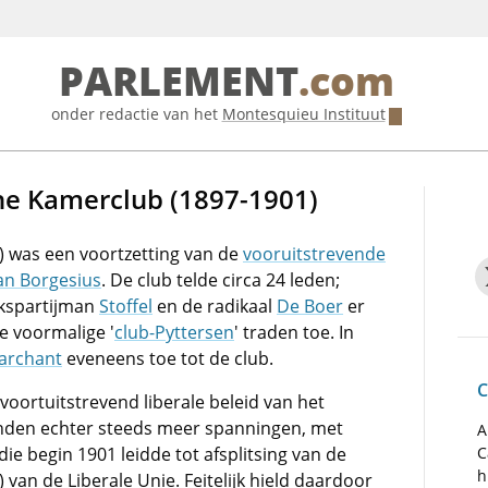
PARLEMENT
.com
onder redactie van het
Montesquieu Instituut
he Kamerclub (1897-1901)
) was een voortzetting van de
vooruitstrevende
n Borgesius
. De club telde circa 24 leden;
lkspartijman
Stoffel
en de radikaal
De Boer
er
e voormalige '
club-Pyttersen
' traden toe. In
archant
eveneens toe tot de club.
C
voortuitstrevend liberale beleid van het
onden echter steeds meer spanningen, met
A
ie begin 1901 leidde tot afsplitsing van de
C
h
 van de Liberale Unie. Feitelijk hield daardoor