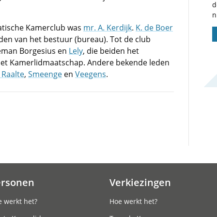
d
n
ratische Kamerclub was
mr. A. Kerdijk
.
K. de Boer
den van het bestuur (bureau). Tot de club
eman Borgesius en
Lely
, die beiden het
et Kamerlidmaatschap. Andere bekende leden
 Raalte
,
Smeenge
en
Veegens
.
ersonen
Verkiezingen
 werkt het?
Hoe werkt het?