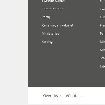
Tweede Kamer
Eer
Eerste Kamer
Tw
Partij
Eu
Regering en kabinet
Fra
Ministeries
Par
Koning
Min
Min
Sta
Int
Over deze site
Contact
Footer