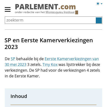
Overslaan
Licht
PARLEMENT
.com
en
weerg
Primair
onder redactie van het
Montesquieu Instituut
naar
menu
de
tonen/verbergen
inhoud
gaan
SP en Eerste Kamerverkiezingen
2023
De
SP
behaalde bij de
Eerste Kamerverkiezingen van
30 mei 2023
3 zetels.
Tiny Kox
was lijsttrekker bij deze
verkiezingen. De SP had voor de verkiezingen 4 zetels
in de Eerste Kamer.
Inhoud