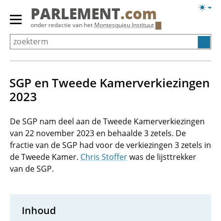
Overslaan
Licht
PARLEMENT
.com
en
weerg
Primair
onder redactie van het
Montesquieu Instituut
naar
menu
de
tonen/verbergen
inhoud
gaan
SGP en Tweede Kamerverkiezingen
2023
De SGP nam deel aan de Tweede Kamerverkiezingen
van 22 november 2023 en behaalde 3 zetels. De
fractie van de SGP had voor de verkiezingen 3 zetels in
de Tweede Kamer.
Chris Stoffer
was de lijsttrekker
van de SGP.
Inhoud