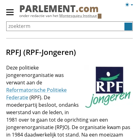
Overslaan
Licht
PARLEMENT
.com
en
weerg
Primair
onder redactie van het
Montesquieu Instituut
naar
menu
de
tonen/verbergen
inhoud
gaan
RPFJ (RPF-Jongeren)
Deze politieke
jongerenorganisatie was
verwant aan de
Reformatorische Politieke
Federatie
(RPF). De
moederpartij besloot, ondanks
weerstand van de leden, in
1981 over te gaan tot de oprichting van een
jongerenorganisatie (RPJO). De organisatie kwam pas
in 1984 daadwerkelijk tot stand. Na een moeizaam