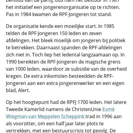
behoud van de partij, dus nam het bestuur in 1981
het initiatief een jongerenorganisatie op te richten.
Pas in 1984 kwamen de RPF-Jongeren tot stand.
De organisatie kende een moeilijke start. In 1985
telden de RPF-Jongeren 150 leden en zeven
afdelingen. Het bleek moeilijk om jongeren bij politiek
te betrekken. Daarnaast spanden de RPF-afdelingen
zich niet in. Toch liep het ledental langzaamaan op. In
1990 bereikten de RPF-Jongeren de magische grens
van 1000 leden, waardoor ze subsidie van de overheid
kregen. De extra inkomsten besteedden de RPF-
Jongeren aan een extra jongerenwerker en een eigen
blad, Alert.
Op het hoogtepunt had de RPFJ 1700 leden. Het latere
Tweede Kamerlid namens de ChristenUnie
Esmé
Wiegman-van Meppelen Scheppink
trad in 1996 aan
als voorzitter, om een half jaar later plots te
vertrekken, met een bestuurscrisis tot gevolg. De