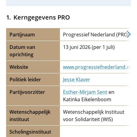
Kerngegevens PRO
Partijnaam
Progressief Nederland (PRO)
Datum van
13 juni 2026 (per 1 juli)
oprichting
Website
www.progressiefnederland.nl
Politiek leider
Jesse Klaver
Partijvoorzitter
Esther-Mirjam Sent
en
Katinka Eikelenboom
Wetenschappelijk
Wetenschappelijk Instituut
instituut
voor Solidariteit (WIS)
Scholingsinstituut