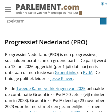
Overslaan
Licht
PARLEMENT
.com
en
weerg
Primair
onder redactie van het
Montesquieu Instituut
naar
menu
de
tonen/verbergen
inhoud
gaan
Progressief Nederland (PRO)
Progressief Nederland (PRO) is een progressieve,
sociaaldemocratische en groene partij. De partij werd
op 13 juni 2026 opgericht (per 1 juli dat jaar) en is
ontstaan uit een fusie van
GroenLinks
en
PvdA
. De
huidige politiek leider is
Jesse Klaver
.
Bij de
Tweede Kamerverkiezingen van 2025
behaalde
de combinatie GroenLinks-PvdA 20 zetels (vijf minder
dan in 2023). GroenLinks-PvdA deed op 23 november
2023 voor het eerst met een gezamenlijke lijst mee