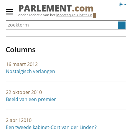
Overslaan
Licht
PARLEMENT
.com
en
weerg
Primair
onder redactie van het
Montesquieu Instituut
naar
menu
de
tonen/verbergen
inhoud
gaan
Columns
16 maart 2012
Nostalgisch verlangen
22 oktober 2010
Beeld van een premier
2 april 2010
Een tweede kabinet-Cort van der Linden?