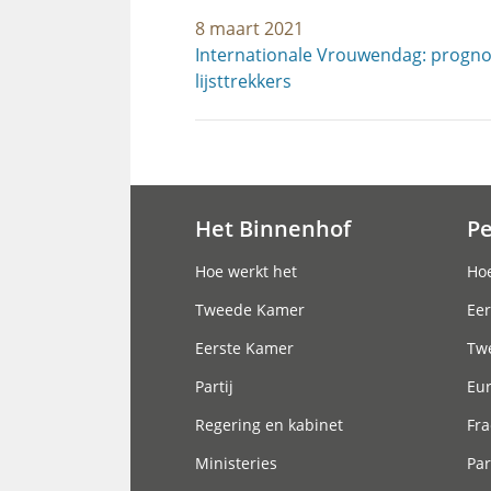
8 maart 2021
Internationale Vrouwendag: progno
lijsttrekkers
Het Binnenhof
P
Hoofdnavigatie
Hoe werkt het
Hoe
Tweede Kamer
Eer
Eerste Kamer
Tw
Partij
Eu
Regering en kabinet
Fra
Ministeries
Par