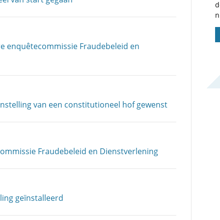
d
n
ire enquête­commissie Fraudebeleid en
stelling van een constitutioneel hof gewenst
commissie Fraude­beleid en Dienst­verlening
ing geïnstalleerd