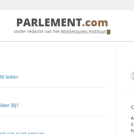
PARLEMENT
.com
onder redactie van het
Montesquieu Instituut
80 leden
kker BIJ1
C
A
C
h
el van start gegaan