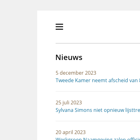
Overslaan
en
naar
de
Primair
inhoud
menu
gaan
tonen/verbergen
Nieuws
5 december 2023
Tweede Kamer neemt afscheid van 
25 juli 2023
Sylvana Simons niet opnieuw lijsttre
20 april 2023
Werkgroep Naamgeving zalen officie