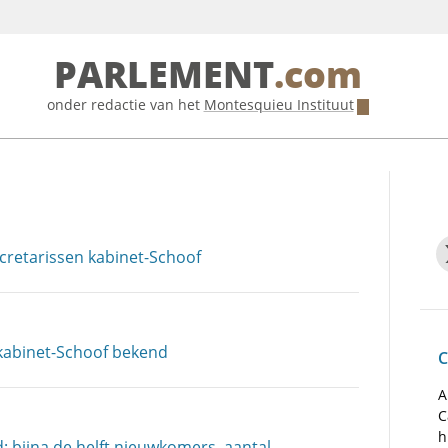
PARLEMENT
.com
onder redactie van het
Montesquieu Instituut
ecretarissen kabinet-Schoof
kabinet-Schoof bekend
C
A
C
h
 bijna de helft nieuwkomers, aantal