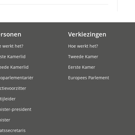
ersonen
Verkiezingen
 werkt het?
Hoe werkt het?
ste Kamerlid
Tweede Kamer
eede Kamerlid
Eerste Kamer
roparlementariër
Europees Parlement
ctievoorzitter
tijleider
ister-president
ister
atssecretaris