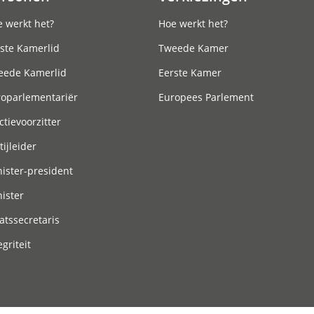
 werkt het?
Hoe werkt het?
ste Kamerlid
Tweede Kamer
eede Kamerlid
Eerste Kamer
roparlementariër
Europees Parlement
ctievoorzitter
tijleider
ister-president
ister
atssecretaris
egriteit