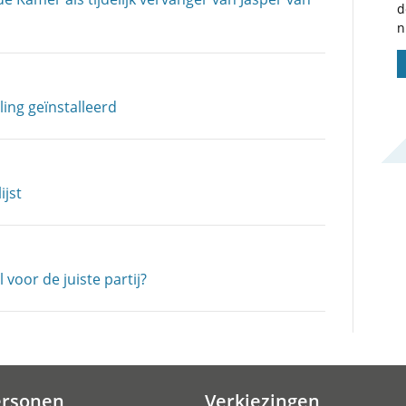
d
n
ing geïnstalleerd
ijst
oor de juiste partij?
ersonen
Verkiezingen