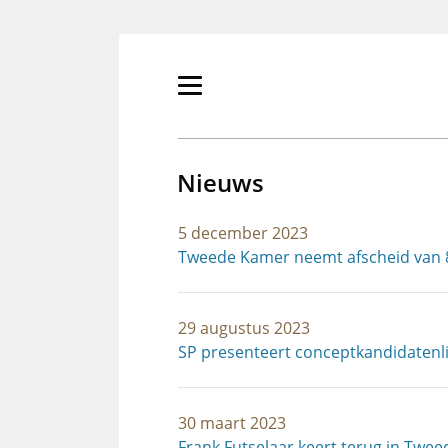
Overslaan
en
naar
de
Primair
inhoud
menu
gaan
tonen/verbergen
Nieuws
5 december 2023
Tweede Kamer neemt afscheid van 
29 augustus 2023
SP presenteert conceptkandidatenli
30 maart 2023
Frank Futselaar keert terug in Tweed