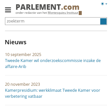
Overslaan
Licht
PARLEMENT
.com
en
weerg
Primair
onder redactie van het
Montesquieu Instituut
naar
menu
de
tonen/verbergen
inhoud
gaan
Nieuws
10 september 2025
Tweede Kamer wil onderzoekscommissie inzake de
affaire-Arib
20 november 2023
Kamerpresidium: werkklimaat Tweede Kamer voor
verbetering vatbaar