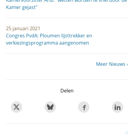
Kamervoorzitter Arib: "wetten worden te snel door de
Kamer gejast"
25 januari 2021
Congres PvdA: Ploumen lijsttrekker en
verkiezingsprogramma aangenomen
Volgende
Meer Nieuws
Paginering
pagina
Delen