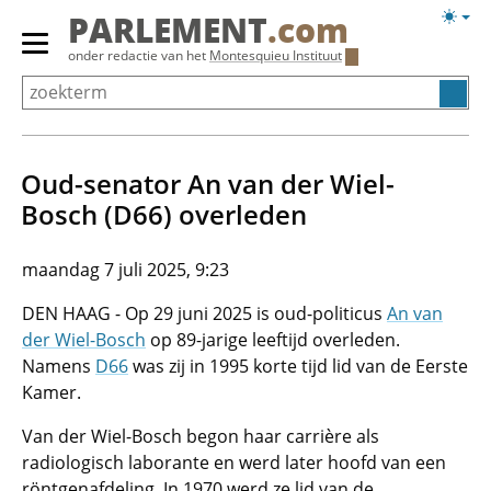
Overslaan
Licht
PARLEMENT
.com
en
weerg
Primair
onder redactie van het
Montesquieu Instituut
naar
menu
de
tonen/verbergen
inhoud
gaan
Oud-senator An van der Wiel-
Bosch (D66) overleden
maandag 7 juli 2025, 9:23
DEN HAAG - Op 29 juni 2025 is oud-politicus
An van
der Wiel-Bosch
op 89-jarige leeftijd overleden.
Namens
D66
was zij in 1995 korte tijd lid van de Eerste
Kamer.
Van der Wiel-Bosch begon haar carrière als
radiologisch laborante en werd later hoofd van een
röntgenafdeling. In 1970 werd ze lid van de