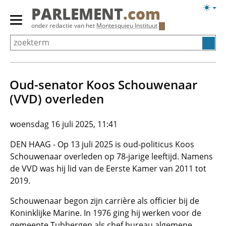
Overslaan
Licht
PARLEMENT
.com
en
weerg
Primair
onder redactie van het
Montesquieu Instituut
naar
menu
de
tonen/verbergen
inhoud
gaan
Oud-senator Koos Schouwenaar
(VVD) overleden
woensdag 16 juli 2025, 11:41
DEN HAAG - Op 13 juli 2025 is oud-politicus Koos
Schouwenaar overleden op 78-jarige leeftijd. Namens
de VVD was hij lid van de Eerste Kamer van 2011 tot
2019.
Schouwenaar begon zijn carrière als officier bij de
Koninklijke Marine. In 1976 ging hij werken voor de
gemeente Tubbergen als chef bureau algemene