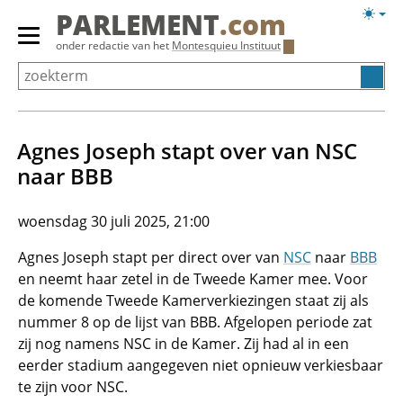
Overslaan
Licht
PARLEMENT
.com
en
weerg
Primair
onder redactie van het
Montesquieu Instituut
naar
menu
de
tonen/verbergen
inhoud
gaan
Agnes Joseph stapt over van NSC
naar BBB
woensdag 30 juli 2025, 21:00
Agnes Joseph stapt per direct over van
NSC
naar
BBB
en neemt haar zetel in de Tweede Kamer mee. Voor
de komende Tweede Kamerverkiezingen staat zij als
nummer 8 op de lijst van BBB. Afgelopen periode zat
zij nog namens NSC in de Kamer. Zij had al in een
eerder stadium aangegeven niet opnieuw verkiesbaar
te zijn voor NSC.