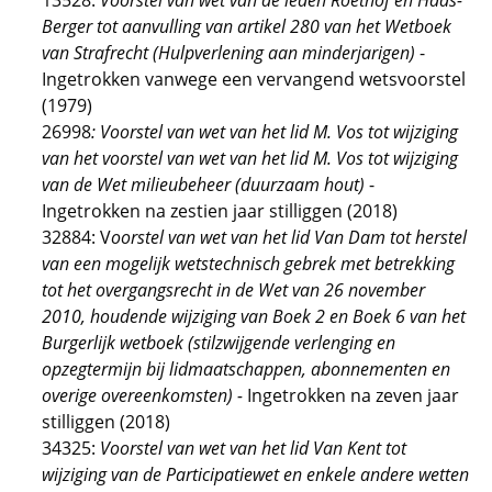
13528:
Voorstel van wet van de leden Roethof en Haas-
Berger tot aanvulling van artikel 280 van het Wetboek
van Strafrecht (Hulpverlening aan minderjarigen)
-
Ingetrokken vanwege een vervangend wetsvoorstel
(1979)
26998
: Voorstel van wet van het lid M. Vos tot wijziging
van
het voorstel van wet van het lid M. Vos tot wijziging
van de Wet milieubeheer (duurzaam hout)
-
Ingetrokken na zestien jaar stilliggen (2018)
32884: V
oorstel van wet van het lid Van Dam tot herstel
van een mogelijk wetstechnisch gebrek met betrekking
tot het overgangsrecht in de Wet van 26 november
2010, houdende wijziging van Boek 2 en Boek 6 van het
Burgerlijk wetboek (stilzwijgende verlenging en
opzegtermijn bij lidmaatschappen, abonnementen en
overige overeenkomsten) -
Ingetrokken na zeven jaar
stilliggen (2018)
34325:
Voorstel van wet van het lid Van Kent tot
wijziging van de Participatiewet en enkele andere wetten