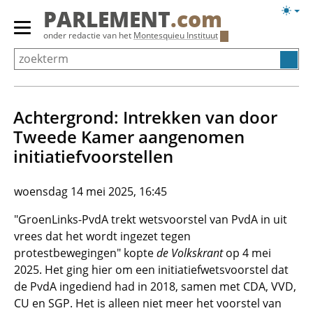
Overslaan
Licht
PARLEMENT
.com
en
weerg
Primair
onder redactie van het
Montesquieu Instituut
naar
menu
de
tonen/verbergen
inhoud
gaan
Achtergrond: Intrekken van door
Tweede Kamer aangenomen
initiatiefvoorstellen
woensdag 14 mei 2025, 16:45
"GroenLinks-PvdA trekt wetsvoorstel van PvdA in uit
vrees dat het wordt ingezet tegen
protestbewegingen" kopte
de
Volkskrant
op 4 mei
2025. Het ging hier om een initiatiefwetsvoorstel dat
de PvdA ingediend had in 2018, samen met CDA, VVD,
CU en SGP. Het is alleen niet meer het voorstel van