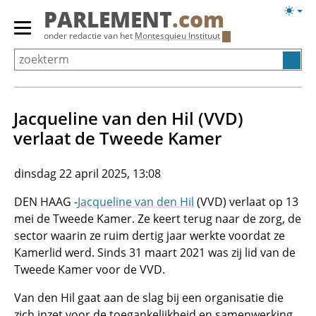
Overslaan
Licht
PARLEMENT
.com
en
weerg
Primair
onder redactie van het
Montesquieu Instituut
naar
menu
de
tonen/verbergen
inhoud
gaan
Jacqueline van den Hil (VVD)
verlaat de Tweede Kamer
dinsdag 22 april 2025, 13:08
DEN HAAG -
Jacqueline van den Hil
(VVD) verlaat op 13
mei de Tweede Kamer. Ze keert terug naar de zorg, de
sector waarin ze ruim dertig jaar werkte voordat ze
Kamerlid werd. Sinds 31 maart 2021 was zij lid van de
Tweede Kamer voor de VVD.
Van den Hil gaat aan de slag bij een organisatie die
zich inzet voor de toegankelijkheid en samenwerking