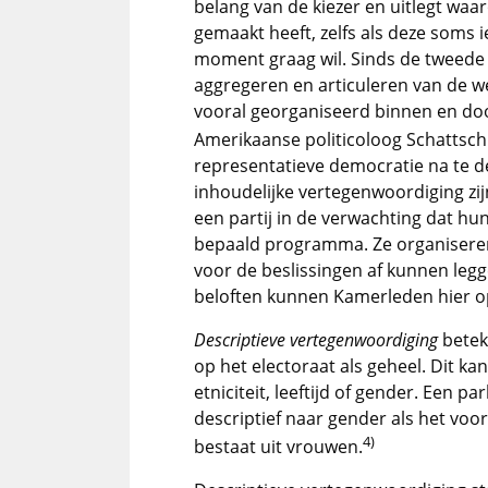
belang van de kiezer en uitlegt wa
gemaakt heeft, zelfs als deze soms 
moment graag wil. Sinds de tweede 
aggregeren en articuleren van de w
vooral georganiseerd binnen en door 
Amerikaanse politicoloog Schattsch
representatieve democratie na te de
inhoudelijke vertegenwoordiging zij
een partij in de verwachting dat hu
bepaald programma. Ze organisere
voor de beslissingen af kunnen leg
beloften kunnen Kamerleden hier op
Descriptieve vertegenwoordiging
betek
op het electoraat als geheel. Dit k
etniciteit, leeftijd of gender. Een 
descriptief naar gender als het voor
4)
bestaat uit vrouwen.