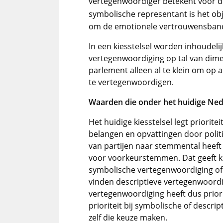
vertegenwoordiger betekent voor 
symbolische representant is het ob
om de emotionele vertrouwensband
In een kiesstelsel worden inhoudeli
vertegenwoordiging op tal van dime
parlement alleen al te klein om op a
te vertegenwoordigen.
Waarden die onder het huidige Nede
Het huidige kiesstelsel legt priorit
belangen en opvattingen door polit
van partijen naar stemmental heeft 
voor voorkeurstemmen. Dat geeft ki
symbolische vertegenwoordiging of o
vinden descriptieve vertegenwoordig
vertegenwoordiging heeft dus priorit
prioriteit bij symbolische of descr
zelf die keuze maken.