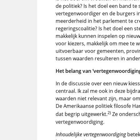
de politiek? Is het doel een band t
vertegenwoordiger en de burgers in 
meerderheid in het parlement te cr
regeringscoalitie? Is het doel een s
makkelijk kunnen inspelen op nieuwe
voor kiezers, makkelijk om mee te we
uitvoerbaar voor gemeenten, provi
tussen waarden resulteren in andere
Het belang van ‘vertegenwoordigin
In de discussie over een nieuw kies
centraal. Ik zal me ook in deze bijd
waarden niet relevant zijn, maar om
De Amerikaanse politiek filosofe Han
2)
dat begrip uitgewerkt.
Ze ondersch
vertegenwoordiging.
Inhoudelijke vertegenwoordiging
betek