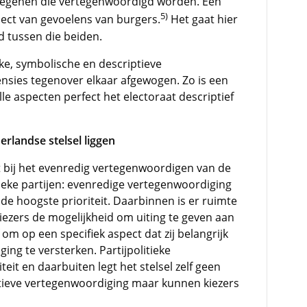
degenen die vertegenwoordigd worden. Een
5)
ject van gevoelens van burgers.
Het gaat hier
 tussen die beiden.
jke, symbolische en descriptieve
nsies tegenover elkaar afgewogen. Zo is een
lle aspecten perfect het electoraat descriptief
rlandse stelsel liggen
eit bij het evenredig vertegenwoordigen van de
ieke partijen: evenredige vertegenwoordiging
de hoogste prioriteit. Daarbinnen is er ruimte
ezers de mogelijkheid om uiting te geven aan
m op een specifiek aspect dat zij belangrijk
ing te versterken. Partijpolitieke
eit en daarbuiten legt het stelsel zelf geen
iptieve vertegenwoordiging maar kunnen kiezers