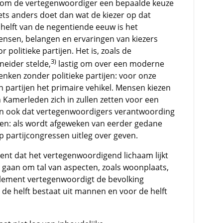
arom de vertegenwoordiger een bepaalde keuze
iets anders doet dan wat de kiezer op dat
helft van de negentiende eeuw is het
ensen, belangen en ervaringen van kiezers
politieke partijen. Het is, zoals de
3)
neider stelde,
lastig om over een moderne
nken zonder politieke partijen: voor onze
n partijen het primaire vehikel. Mensen kiezen
n Kamerleden zich in zullen zetten voor een
n ook dat vertegenwoordigers verantwoording
gen: als wordt afgeweken van eerder gedane
 partijcongressen uitleg over geven.
ent dat het vertegenwoordigend lichaam lijkt
an gaan om tal van aspecten, zoals woonplaats,
parlement vertegenwoordigt de bevolking
 de helft bestaat uit mannen en voor de helft