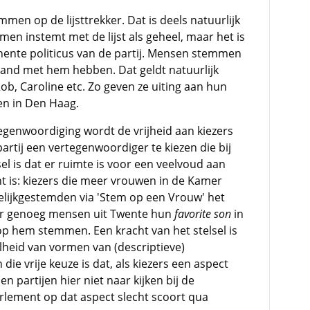
men op de lijsttrekker. Dat is deels natuurlijk
men instemt met de lijst als geheel, maar het is
ente politicus van de partij. Mensen stemmen
band met hem hebben. Dat geldt natuurlijk
Rob, Caroline etc. Zo geven ze uiting aan hun
n in Den Haag.
egenwoordiging wordt de vrijheid aan kiezers
artij een vertegenwoordiger te kiezen die bij
el is dat er ruimte is voor een veelvoud aan
 is: kiezers die meer vrouwen in de Kamer
elijkgestemden via 'Stem op een Vrouw' het
 er genoeg mensen uit Twente hun
favorite son
in
op hem stemmen. Een kracht van het stelsel is
lheid van vormen van (descriptieve)
ie vrije keuze is dat, als kiezers een aspect
 partijen hier niet naar kijken bij de
parlement op dat aspect slecht scoort qua