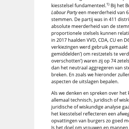
1)
kiesstelsel fundamenteel.
Bij het B
Labour Party
een meerderheid van 63
stemmen. De partij was in 411 distr
absolute meerderheid van de stemme
proportionele stelsels kunnen relati
in 2017 haalden VVD, CDA, CU en D6
verkiezingen werd gebruik gemaakt v
gemiddelden’) om restzetels te verde
overschotten’) waren zij op 74 zetel
dan het neutraal aggregeren van 
breken. En zoals we hieronder zullen
aspecten de uitslagen bepalen.
Als we denken en spreken over het ki
allemaal technisch, juridisch of wi
juridische of wiskundige analyse gaa
het kiesstelsel reflecteren een afwe
opvattingen van burgers zo goed mo
Is het doel om vrouwen en mannen a