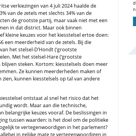
d
ritse verkiezingen van 4 juli 2024 haalde de
n
% van de zetels met slechts 34% van de
icten de grootste partij, maar vaak niet met een
n in dat district. Maar ook binnen
ef kleine keuzes voor het kiesstelsel ertoe doen:
6 een meerderheid van de zetels. Bij die
an het stelsel-D’Hondt (‘grootste
len. Met het stelsel-Hare (‘grootste
s blijven steken. Kortom: kiesstelsels doen meer
stemmen. Ze kunnen meerderheden maken of
 zien, kunnen kiesstelsels op tal van andere
esstelsel ontstaat al snel het risico dat het
skundig wordt. Maar aan die technische,
n belangrijke keuzes vooraf. De beslissingen in
ging tussen waarden: is het doel om de politieke
gelijk te vertegenwoordigen in het parlement?
llebei in gelijke mate te vertegenwoordigen in