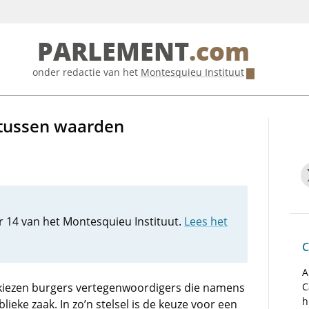
PARLEMENT
.com
onder redactie van het
Montesquieu Instituut
s tussen waarden
er 14 van het Montesquieu Instituut.
Lees het
C
A
 kiezen burgers vertegenwoordigers die namens
C
h
eke zaak. In zo’n stelsel is de keuze voor een