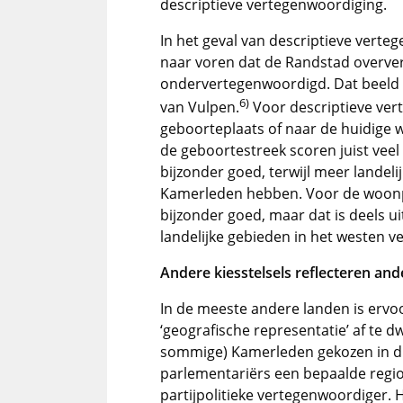
descriptieve vertegenwoordiging.
In het geval van descriptieve verte
naar voren dat de Randstad overve
ondervertegenwoordigd. Dat beeld
6)
van Vulpen.
Voor descriptieve vert
geboorteplaats of naar de huidige 
de geboortestreek scoren juist vee
bijzonder goed, terwijl meer landel
Kamerleden hebben. Voor de woonp
bijzonder goed, maar dat is deels u
landelijke gebieden in het westen ve
Andere kiesstelsels reflecteren and
In de meeste andere landen is ervoo
‘geografische representatie’ af te dw
sommige) Kamerleden gekozen in dis
parlementariërs een bepaalde regio
partijpolitieke vertegenwoordiger. 