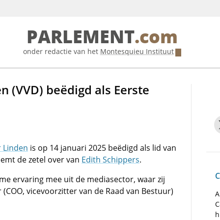
PARLEMENT
.com
onder redactie van het
Montesquieu Instituut
n (VVD) beëdigd als Eerste
r Linden
is op 14 januari 2025 beëdigd als lid van
eemt de zetel over van
Edith Schippers
.
C
e ervaring mee uit de mediasector, waar zij
 (COO, vicevoorzitter van de Raad van Bestuur)
A
C
h