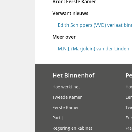
Bron: Eerste Kamer
Verwant nieuws
Edith Schippers (VVD) verlaat bi
Meer over
M.N.J. (Marjolein) van der Linden
Het Binnenhof
P
Hoofdnavigatie
Hoe werkt het
Hoe
Tweede Kamer
Eer
Eerste Kamer
Tw
Partij
Eu
Regering en kabinet
Fra