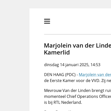
Overslaan
en
naar
de
Primair
inhoud
menu
gaan
tonen/verbergen
Marjolein van der Linde
Kamerlid
dinsdag 14 januari 2025, 14:53
DEN HAAG (PDC) -
Marjolein van de
de Eerste Kamer voor de VVD. Zij n
Mevrouw Van der Linden brengt ruim
momenteel Chief Operations Officer
is bij RTL Nederland.