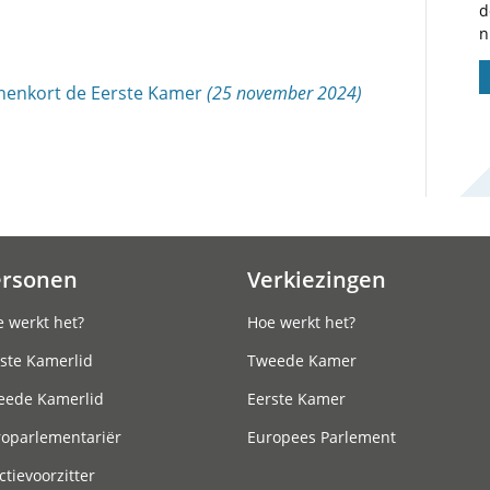
d
n
nnenkort de Eerste Kamer
(25 november 2024)
ersonen
Verkiezingen
 werkt het?
Hoe werkt het?
ste Kamerlid
Tweede Kamer
eede Kamerlid
Eerste Kamer
roparlementariër
Europees Parlement
ctievoorzitter