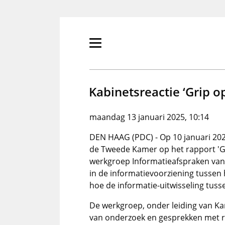
Overslaan
en
naar
de
Primair
inhoud
menu
gaan
tonen/verbergen
Kabinetsreactie ‘Grip o
maandag 13 januari 2025, 10:14
DEN HAAG (PDC) - Op 10 januari 202
de Tweede Kamer op het rapport 'Gr
werkgroep Informatieafspraken van 
in de informatievoorziening tussen
hoe de informatie-uitwisseling tus
De werkgroep, onder leiding van K
van onderzoek en gesprekken met r