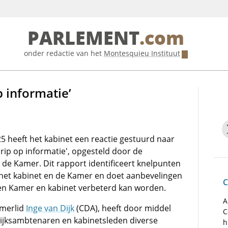
PARLEMENT
.com
onder redactie van het
Montesquieu Instituut
p informatie’
5 heeft het kabinet een reactie gestuurd naar
ip op informatie', opgesteld door de
de Kamer. Dit rapport identificeert knelpunten
 het kabinet en de Kamer en doet aanbevelingen
C
sen Kamer en kabinet verbeterd kan worden.
A
amerlid
Inge van Dijk
(CDA), heeft door middel
C
ijksambtenaren en kabinetsleden diverse
h