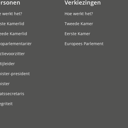
ersonen
Verkiezingen
 werkt het?
Hoe werkt het?
ste Kamerlid
Tweede Kamer
eede Kamerlid
Eerste Kamer
roparlementariër
Europees Parlement
ctievoorzitter
tijleider
ister-president
ister
atssecretaris
egriteit