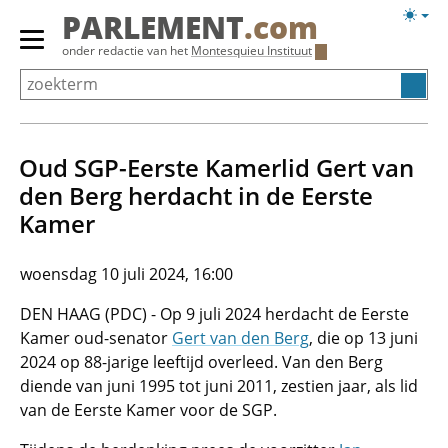
Overslaan
Licht
PARLEMENT
.com
en
weerg
Primair
onder redactie van het
Montesquieu Instituut
naar
menu
de
tonen/verbergen
inhoud
gaan
Oud SGP-Eerste Kamerlid Gert van
den Berg herdacht in de Eerste
Kamer
woensdag 10 juli 2024, 16:00
DEN HAAG (PDC) - Op 9 juli 2024 herdacht de Eerste
Kamer oud-senator
Gert van den Berg
, die op 13 juni
2024 op 88-jarige leeftijd overleed. Van den Berg
diende van juni 1995 tot juni 2011, zestien jaar, als lid
van de Eerste Kamer voor de SGP.