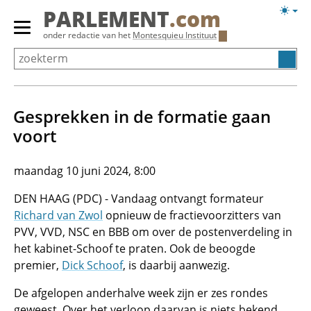
Overslaan
Licht
PARLEMENT
.com
en
weerg
Primair
onder redactie van het
Montesquieu Instituut
naar
menu
de
tonen/verbergen
inhoud
gaan
Gesprekken in de formatie gaan
voort
maandag 10 juni 2024, 8:00
DEN HAAG (PDC) - Vandaag ontvangt formateur
Richard van Zwol
opnieuw de fractievoorzitters van
PVV, VVD, NSC en BBB om over de postenverdeling in
het kabinet-Schoof te praten. Ook de beoogde
premier,
Dick Schoof
, is daarbij aanwezig.
De afgelopen anderhalve week zijn er zes rondes
geweest. Over het verloop daarvan is niets bekend