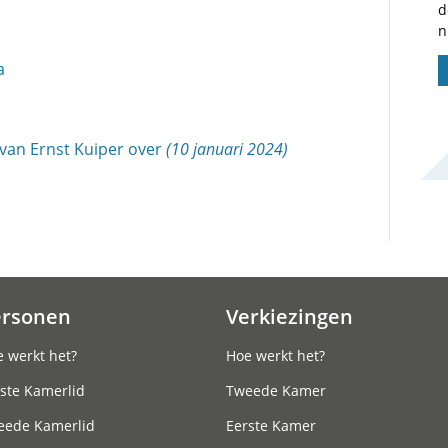
d
n
a
 van Ernst Kuiper over
(10 januari 2024)
ersonen
Verkiezingen
 werkt het?
Hoe werkt het?
ste Kamerlid
Tweede Kamer
eede Kamerlid
Eerste Kamer