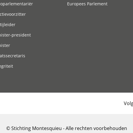
roparlementariër
Europees Parlement
ctievoorzitter
tijleider
ister-president
ister
atssecretaris
egriteit
Vol
© Stichting Montesquieu - Alle rechten voorbehouden