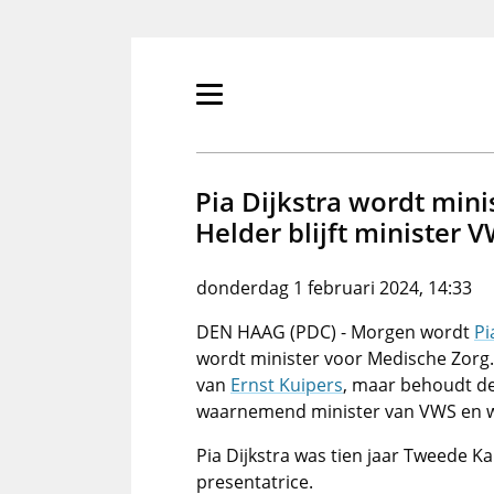
Overslaan
en
naar
de
Primair
inhoud
menu
gaan
tonen/verbergen
Pia Dijkstra wordt mini
Helder blijft minister 
donderdag 1 februari 2024, 14:33
DEN HAAG (PDC) - Morgen wordt
Pi
wordt minister voor Medische Zorg
van
Ernst Kuipers
, maar behoudt de
waarnemend minister van VWS en wa
Pia Dijkstra was tien jaar Tweede K
presentatrice.