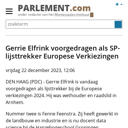
Overslaan
Licht
PARLEMENT
.com
en
weerg
Primair
onder redactie van het
Montesquieu Instituut
naar
menu
de
tonen/verbergen
inhoud
gaan
Gerrie Elfrink voorgedragen als SP-
lijsttrekker Europese Verkiezingen
vrijdag 22 december 2023, 12:06
DEN HAAG (PDC) - Gerrie Elfrink is vandaag
voorgedragen als lijsttrekker bij de Europese
verkiezingen 2024. Hij was wethouder en raadslid in
Arnhem.
Nummer twee is Fenne Feenstra. Zij heeft gewerkt in
de landbouw en industrie en is nu docent data
science bij de Hanzehogeschool Groningen.