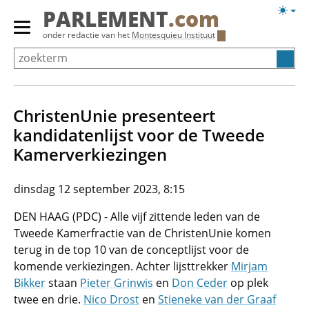
Overslaan
Licht
PARLEMENT
.com
en
weerg
Primair
onder redactie van het
Montesquieu Instituut
naar
menu
de
tonen/verbergen
inhoud
gaan
ChristenUnie presenteert
kandidatenlijst voor de Tweede
Kamerverkiezingen
dinsdag 12 september 2023, 8:15
DEN HAAG (PDC) - Alle vijf zittende leden van de
Tweede Kamerfractie van de ChristenUnie komen
terug in de top 10 van de conceptlijst voor de
komende verkiezingen. Achter lijsttrekker
Mirjam
Bikker
staan
Pieter Grinwis
en
Don Ceder
op plek
twee en drie.
Nico Drost
en
Stieneke van der Graaf