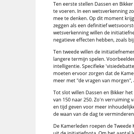
Ten eerste stellen Dassen en Bikke
te voeren. In een wetsverkenning z
mee te denken. Op dit moment krijg
zeggen als een definitief wetsvoors
wetsverkenning willen de initiatie
negatieve effecten hebben, zoals bij
Ten tweede willen de initiatiefnem
langere termijn spelen. Voorbeelden
intelligentie. Specifieke 'visiedeba
moeten ervoor zorgen dat de Kamer 
meer met "de vragen van morgen", 
Tot slot willen Dassen en Bikker he
van 150 naar 250. Zo'n verruiming 
en tijd geven voor meer inhoudelij
de waan van de dag te verminderen
De Kamerleden roepen de Tweede K
uit de initiatiefnota. Om het aantal