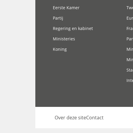
Eerste Kamer
Tw
Partij
Eu
Regering en kabinet
Fra
Ministeries
Par
Koning
Min
Min
Sta
Int
Over deze site
Contact
Footer