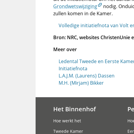
Grondwetswijziging
nodig. Onduid
zullen komen in de Kamer.
Volledige initiatiefnota van Volt 
Bron: NRC, websites ChristenUnie e
Meer over
Ledental Tweede en Eerste Kamer
Initiatiefnota
L.A.J.M. (Laurens) Dassen
M.H. (Mirjam) Bikker
Het Binnenhof
P
Hoofdnavigatie
Hoe werkt het
Hoe
Tweede Kamer
Eer