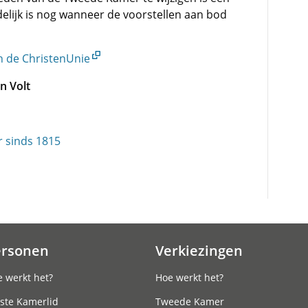
elijk is nog wanneer de voorstellen aan bod
en de ChristenUnie
n Volt
 sinds 1815
ersonen
Verkiezingen
 werkt het?
Hoe werkt het?
ste Kamerlid
Tweede Kamer