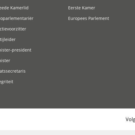
eede Kamerlid
Eerste Kamer
roparlementariër
Europees Parlement
ctievoorzitter
tijleider
ister-president
ister
atssecretaris
egriteit
Vol