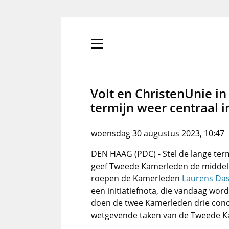
Overslaan
en
naar
de
Primair
inhoud
menu
gaan
tonen/verbergen
Volt en ChristenUnie in 
termijn weer centraal 
woensdag 30 augustus 2023, 10:47
DEN HAAG (PDC) - Stel de lange term
geef Tweede Kamerleden de middele
roepen de Kamerleden
Laurens Da
een initiatiefnota, die vandaag wor
doen de twee Kamerleden drie conc
wetgevende taken van de Tweede Ka