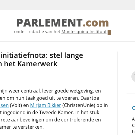
PARLEMENT
.com
onder redactie van het
Montesquieu Instituut
initiatiefnota: stel lange
in het Kamerwerk
ijn weer centraal, lever goede wetgeving, en
n om hun taak goed uit te voeren. Daartoe
ssen
(Volt) en
Mirjam Bikker
(ChristenUnie) op in
C
dt ingediend in de Tweede Kamer. In het stuk
A
rete aanbevelingen om de controlerende en
C
mer te versterken.
h