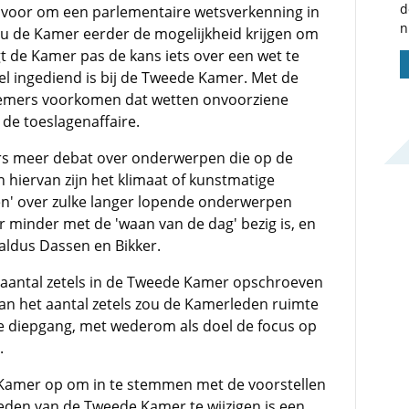
d
r voor om een parlementaire wetsverkenning in
n
ou de Kamer eerder de mogelijkheid krijgen om
t de Kamer pas de kans iets over een wet te
tel ingediend is bij de Tweede Kamer. Met de
fnemers voorkomen dat wetten onvoorziene
 de toeslagenaffaire.
ers meer debat over onderwerpen die op de
 hiervan zijn het klimaat of kunstmatige
tten' over zulke langer lopende onderwerpen
minder met de 'waan van de dag' bezig is, en
aldus Dassen en Bikker.
t aantal zetels in de Tweede Kamer opschroeven
van het aantal zetels zou de Kamerleden ruimte
ke diepgang, met wederom als doel de focus op
.
amer op om in te stemmen met de voorstellen
 leden van de Tweede Kamer te wijzigen is een